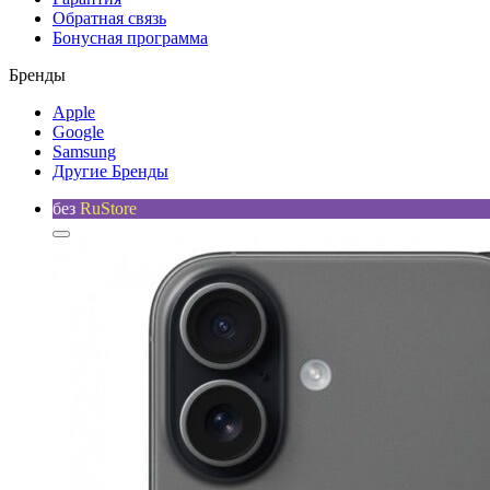
Обратная связь
Бонусная программа
Бренды
Apple
Google
Samsung
Другие Бренды
без
RuStore