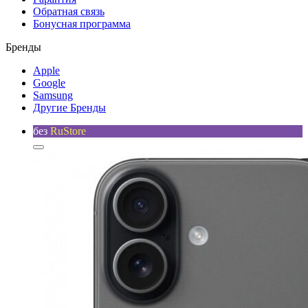
Обратная связь
Бонусная программа
Бренды
Apple
Google
Samsung
Другие Бренды
без
RuStore