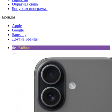
Обратная связь
Бонусная программа
Бренды
Apple
Google
Samsung
Другие Бренды
без
RuStore