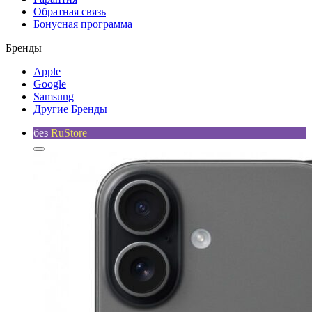
Обратная связь
Бонусная программа
Бренды
Apple
Google
Samsung
Другие Бренды
без
RuStore