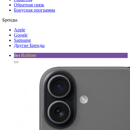
Обратная связь
Бонусная программа
Бренды
Apple
Google
Samsung
Другие Бренды
без
RuStore