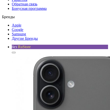
Обратная связь
Бонусная программа
Бренды
Apple
Google
Samsung
Другие Бренды
без
RuStore