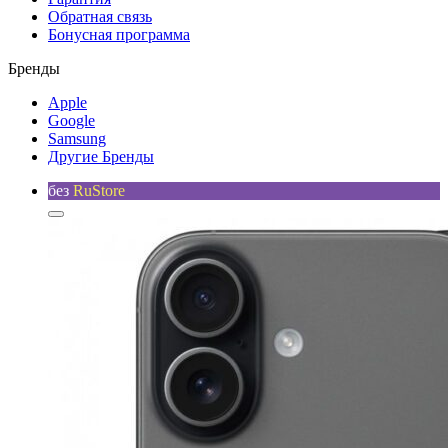
Обратная связь
Бонусная программа
Бренды
Apple
Google
Samsung
Другие Бренды
без
RuStore