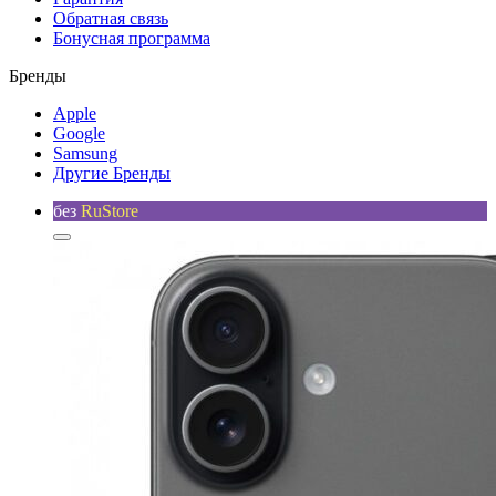
Обратная связь
Бонусная программа
Бренды
Apple
Google
Samsung
Другие Бренды
без
RuStore