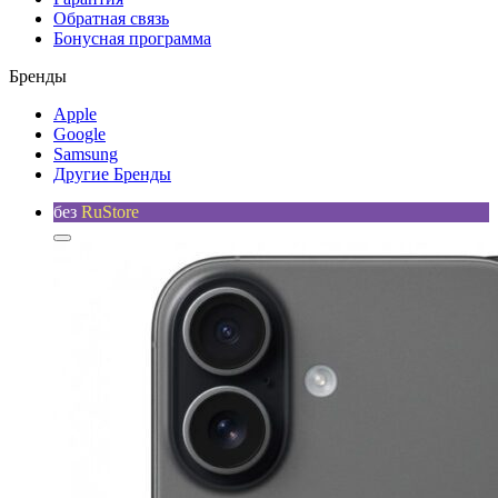
Обратная связь
Бонусная программа
Бренды
Apple
Google
Samsung
Другие Бренды
без
RuStore