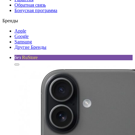
Обратная связь
Бонусная программа
Бренды
Apple
Google
Samsung
Другие Бренды
без
RuStore