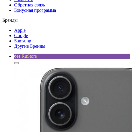
Обратная связь
Бонусная программа
Бренды
Apple
Google
Samsung
Другие Бренды
без
RuStore