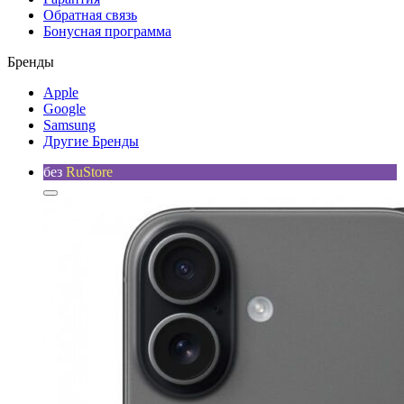
Обратная связь
Бонусная программа
Бренды
Apple
Google
Samsung
Другие Бренды
без
RuStore