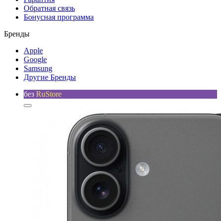
Обратная связь
Бонусная программа
Бренды
Apple
Google
Samsung
Другие Бренды
без
RuStore