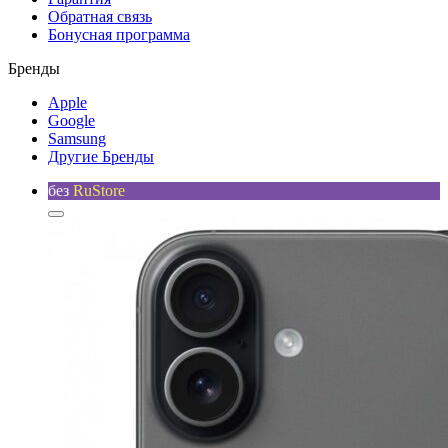
Обратная связь
Бонусная программа
Бренды
Apple
Google
Samsung
Другие Бренды
без
RuStore