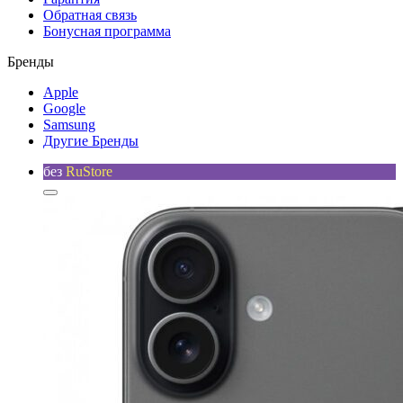
Обратная связь
Бонусная программа
Бренды
Apple
Google
Samsung
Другие Бренды
без
RuStore