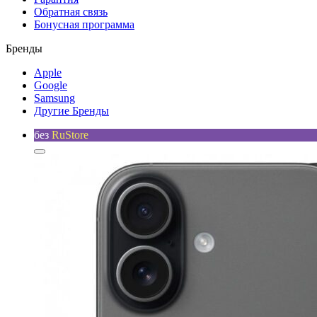
Обратная связь
Бонусная программа
Бренды
Apple
Google
Samsung
Другие Бренды
без
RuStore